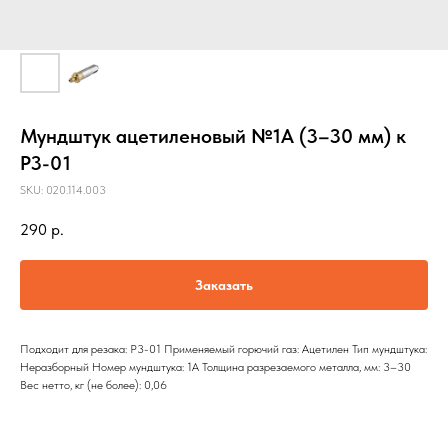
Мундштук ацетиленовый №1А (3–30 мм) к
Р3-01
SKU:
020.114.003
290
р.
Заказать
Подходит для резака: Р3-01 Применяемый горючий газ: Ацетилен Тип мундштука:
Неразборный Номер мундштука: 1А Толщина разрезаемого металла, мм: 3–30
Вес нетто, кг (не более): 0,06